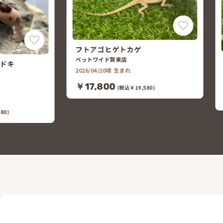
フトアゴヒゲトカゲ
ペットワイド賀来店
2026/04/20頃 生まれ
0)
￥20,000
(税込￥22,000)