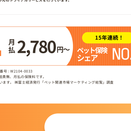
 : W2104-0033
、賠責無、月払の保険料です。
しています。 ㈱富士経済発行「ペット関連市場マーケティング総覧」調査
この仔について
問い合わせる