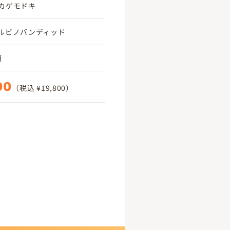
カゲモドキ
ルビノバンディッド
頃
00
（税込 ¥19,800）