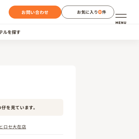
0
お問い合わせ
お気に入り
件
メニュー
MENU
テルを探す
の仔を見ています。
ヒロセ大在店