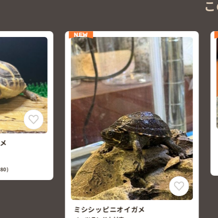
こ
NEW
ゼニガメ（クサガメ）
ペッツランド大村店
￥1,500
(税込￥1,650)