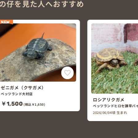
の仔を見た人へおすすめ
ロシアリクガメ
ペッツランドヒロセ諫早バイパス店
シナスッポン
2026/06/04頃 生まれ
ペットワイド早岐店
￥1,980
(税込￥2,178)