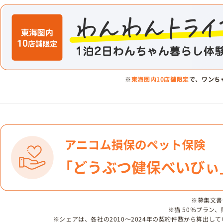
※
東海圏内10店舗限定
で、ワンち
※募集文書番号
※猫 50％プラン
※シェアは、各社の2010～2024年の契約件数から算出