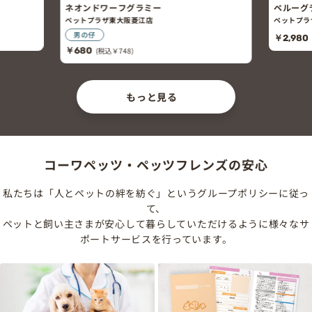
ペルーグラステトラ
オデッ
ペットプラザ東大阪菱江店
ペット
￥2,980
(税込￥3,278)
￥680
もっと見る
コーワペッツ・ペッツフレンズの安心
私たちは「人とペットの絆を紡ぐ」というグループポリシーに従っ
て、
ペットと飼い主さまが安心して暮らしていただけるように様々なサ
ポートサービスを行っています。