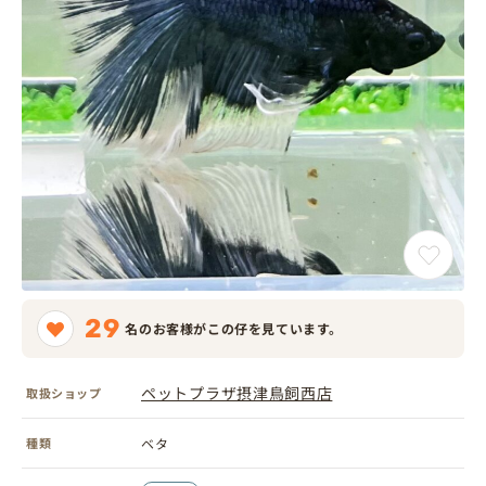
29
名のお客様がこの仔を見ています。
ペットプラザ摂津鳥飼西店
取扱ショップ
種類
ベタ