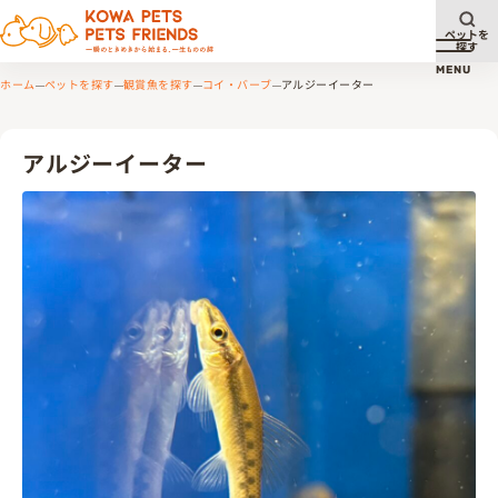
ペットを
探す
メニュ
MENU
ホーム
ペットを探す
観賞魚を探す
コイ・バーブ
アルジーイーター
アルジーイーター