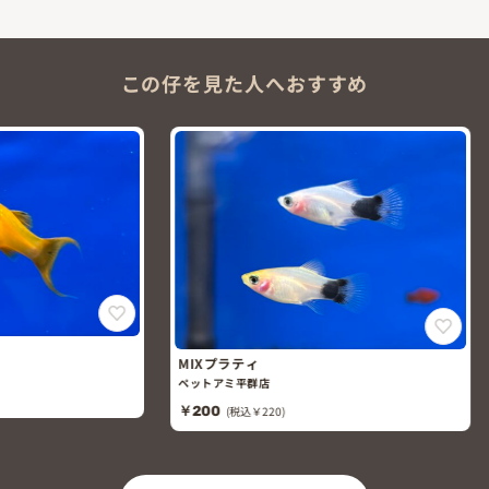
この仔を見た人へおすすめ
アルビノ
MIXプラティ
ペットアミ
ペットアミ平群店
￥300
(
￥200
(税込￥220)