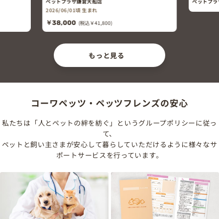
ペットプラザ鎌倉大船店
ペットプラ
2026/06/01頃 生まれ
￥38,000
(税込￥41,800)
もっと見る
コーワペッツ・ペッツフレンズの安心
私たちは「人とペットの絆を紡ぐ」というグループポリシーに従っ
て、
ペットと飼い主さまが安心して暮らしていただけるように様々なサ
ポートサービスを行っています。