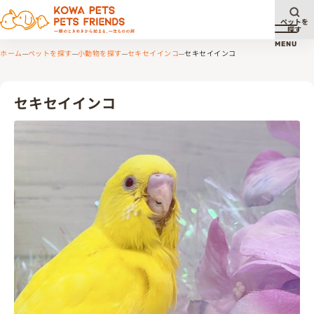
ペットを
探す
メニュ
MENU
ホーム
ペットを探す
小動物を探す
セキセイインコ
セキセイインコ
セキセイインコ