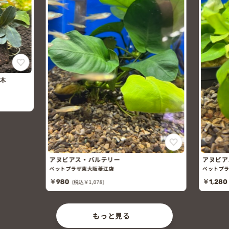
木
アヌビアス・バルテリー
アヌビア
ペットプラザ東大阪菱江店
ペットプラ
￥980
(税込￥1,078)
￥1,280
もっと見る