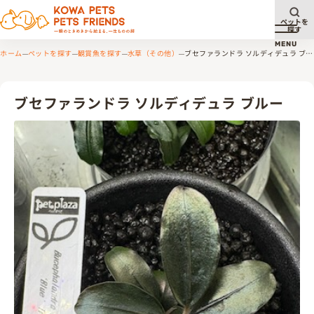
ペットを
探す
メニュ
MENU
ホーム
ペットを探す
観賞魚を探す
水草（その他）
ブセファランドラ ソルディデュラ ブ
ルー
ブセファランドラ ソルディデュラ ブルー