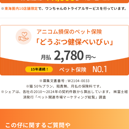
※
東海圏内10店舗限定
で、ワンちゃんのトライアルサービスを行っています。
※募集文書番号 : W2104-0033
※猫 50％プラン、賠責無、月払の保険料です。
※シェアは、各社の2010～2024年の契約件数から算出しています。 ㈱富士経
済発行「ペット関連市場マーケティング総覧」調査
この仔に関するご質問や