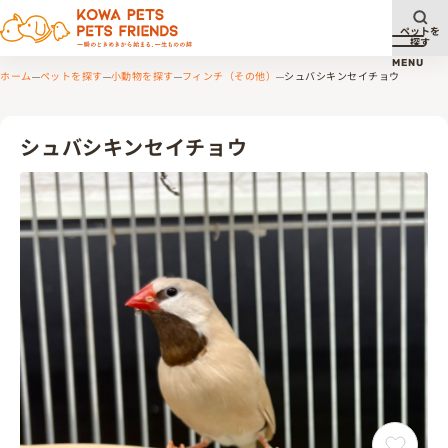
ペットを
探す
メニュ
MENU
ホーム
ペットを探す
小動物を探す
フィンチ（その他）
シュバシキンセイチョウ
シュバシキンセイチョウ