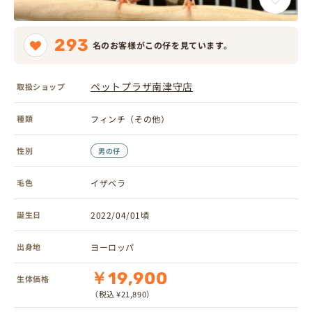
293
名のお客様がこの仔を見ています。
ペットプラザ南津守店
取扱ショップ
種類
フィンチ（その他）
性別
男の仔
毛色
イザベラ
誕生日
2022/04/01頃
出身地
ヨーロッパ
￥19,900
生体価格
（税込 ¥21,890）