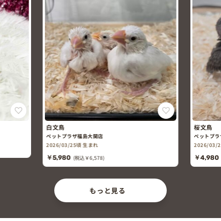
白文鳥
桜文鳥
ペットプラザ福島大開店
ペットプラ
2026/03/25頃 生まれ
2026/03
￥5,980
(税込￥6,578)
￥4,980
もっと見る