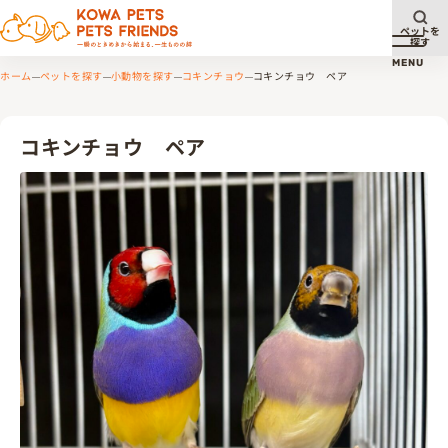
ペットを
探す
メニュ
MENU
ホーム
ペットを探す
小動物を探す
コキンチョウ
コキンチョウ ペア
コキンチョウ ペア