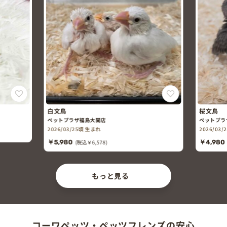
白文鳥
桜文鳥
ペットプラザ福島大開店
ペットプラ
2026/03/25頃 生まれ
2026/03
￥5,980
(税込￥6,578)
￥4,980
もっと見る
コーワペッツ・ペッツフレンズの安心