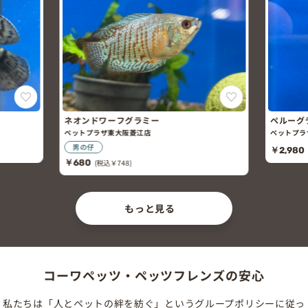
ネオンドワーフグラミー
ペルーグ
ペットプラザ東大阪菱江店
ペットプラ
男の仔
￥2,980
￥680
(税込￥748)
もっと見る
コーワペッツ・ペッツフレンズの安心
私たちは「人とペットの絆を紡ぐ」というグループポリシーに従っ