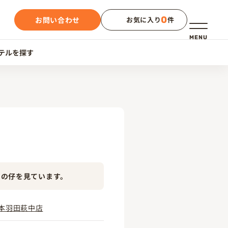
0
お問い合わせ
お気に入り
件
メニュー
MENU
テルを探す
この仔を見ています。
本羽田萩中店