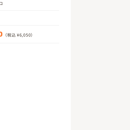
コ
0
（税込 ¥6,050）