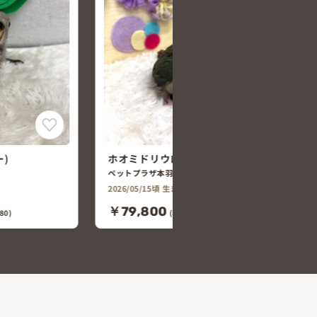
コ(ブルーシ
ボタンインコ
ペットプラザ本羽田萩中店
2026/04/10頃 生まれ
￥19,800
80)
(税込￥21,780)