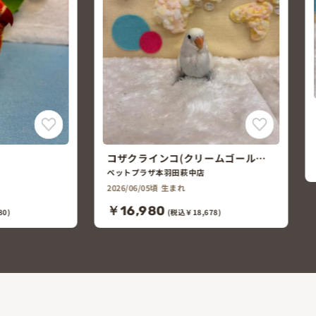
コザクラインコ(クリームルチノー)
ペットプラザ本羽田萩中店
2026/06/05頃 生まれ
ームゴールデ
￥16,980
(税込￥18,678)
78)