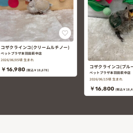
コザクラインコ(ブルー)
ホオミドリウロコイン
ナモン)
ペットプラザ本羽田萩中店
ペットプラザ本羽田萩中店
2026/06/15頃 生まれ
2026/05/15頃 生まれ
￥16,800
￥79,800
(税込￥18,480)
(税込￥87,7