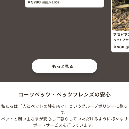
￥1,780
(税込￥1,958)
アヌビア
ペットプラ
￥980
(
もっと見る
コーワペッツ・ペッツフレンズの安心
私たちは「人とペットの絆を紡ぐ」というグループポリシーに従っ
て、
ペットと飼い主さまが安心して暮らしていただけるように様々なサ
ポートサービスを行っています。