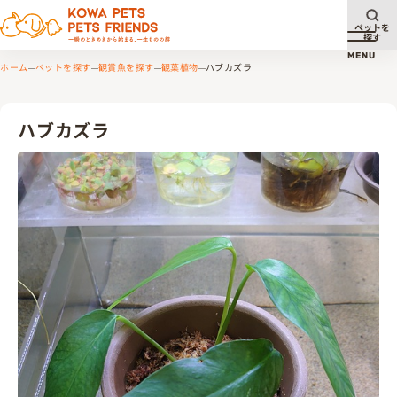
ペットを
探す
メニュ
MENU
ホーム
ペットを探す
観賞魚を探す
観葉植物
ハブカズラ
ハブカズラ