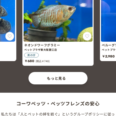
ネオンドワーフグラミー
ペルーグ
ペットプラザ東大阪菱江店
ペットプラ
男の仔
￥2,980
￥680
(税込￥748)
もっと見る
コーワペッツ・ペッツフレンズの安心
私たちは「人とペットの絆を紡ぐ」というグループポリシーに従っ