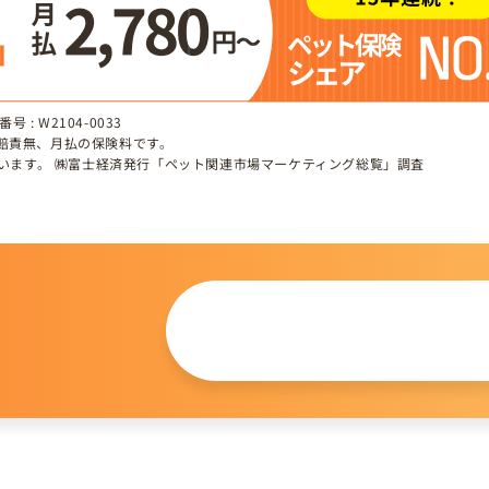
 : W2104-0033
、賠責無、月払の保険料です。
しています。 ㈱富士経済発行「ペット関連市場マーケティング総覧」調査
この仔について
問い合わせる
。