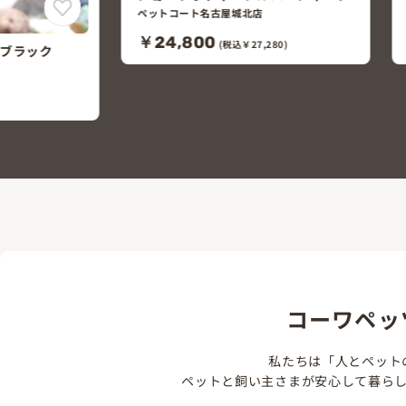
北店
ペットコート名古屋城北店
￥79,800
7,280)
(税込￥87,780)
コーワペッ
私たちは「人とペット
ペットと飼い主さまが安心して暮ら