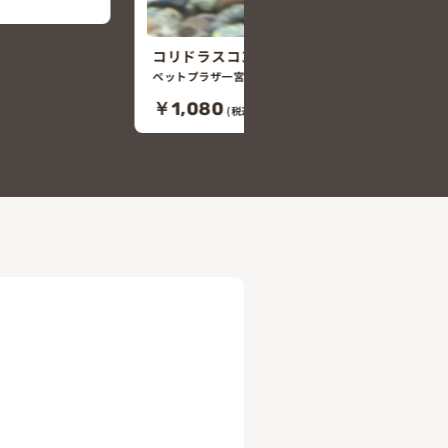
ロール
コリドラスベネズエラブラック
勢店
ペットプラザ一宮今伊勢店
￥3,800
88)
(税込￥4,180)