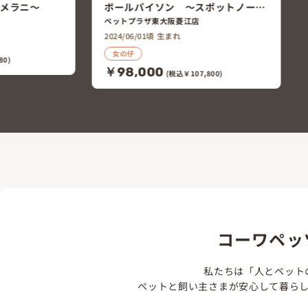
ポットノーズ
800)
コーワペッ
私たちは「人とペット
ペットと飼い主さまが安心して暮ら