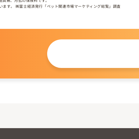
、賠責無、月払の保険料です。
しています。 ㈱富士経済発行「ペット関連市場マーケティング総覧」調査
この仔について
問い合わせる
。