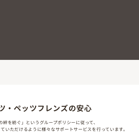
コーンスネーク ～
ペットプラザ東大阪菱江店
2024/06/01頃 生まれ
￥19,800
(税込￥21,7
ツ・ペッツフレンズの安心
の絆を紡ぐ」というグループポリシーに従って、
していただけるように様々なサポートサービスを行っています。