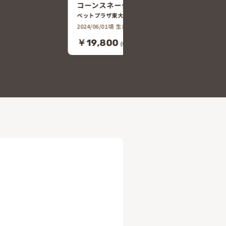
バター～
コーンスネーク ～アメラニ～
ペットプラザ東大阪菱江店
2023/10/01頃 生まれ
￥15,800
80)
(税込￥17,380)