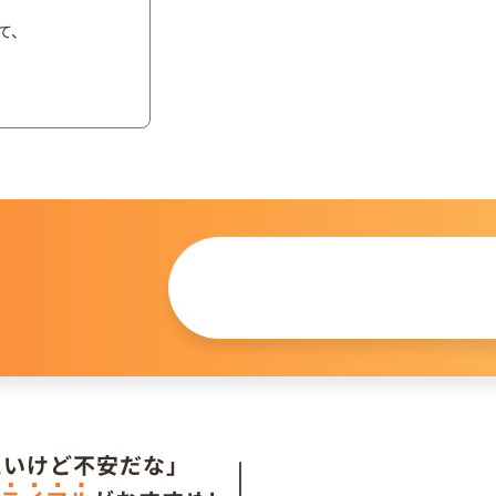
て、
この仔について
問い合わせる
。
たいけど不安だな」