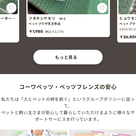
ォーターサ
フタホシヤモリ ｗｃ
ヒョウモ
ド)
ペットプラザ天王寺店
ペットプラ
2026/05
￥1,980
(税込￥2,178)
￥26,80
もっと見る
コーワペッツ・ペッツフレンズの安心
私たちは「人とペットの絆を紡ぐ」というグループポリシーに従っ
て、
ペットと飼い主さまが安心して暮らしていただけるように様々なサ
ポートサービスを行っています。