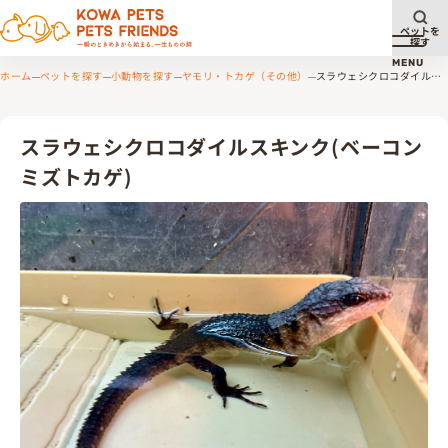
ペットを
探す
メニュ
MENU
ホーム
ペットを探す
小動物を探す
ヤモリ・トカゲ（その他）
スラウェシクロコダイルス
キンク(ベーコンミズトカゲ)
スラウェシクロコダイルスキンク(ベーコン
ミズトカゲ)