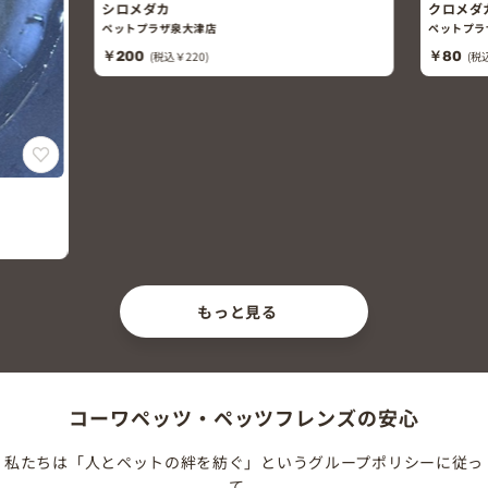
シロメダカ
クロメダ
ペットプラザ泉大津店
ペットプラ
￥200
(税込￥220)
￥80
(税
もっと見る
コーワペッツ・ペッツフレンズの安心
私たちは「人とペットの絆を紡ぐ」というグループポリシーに従っ
て、