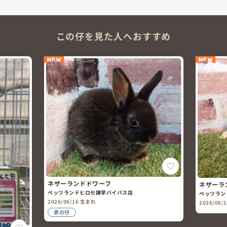
この仔を見た人へおすすめ
NEW
NEW
ネザーランドドワーフ
ネザーラ
ペッツランドヒロセ諫早バイパス店
ペッツラン
2026/06/16 生まれ
2026/06/
男の仔