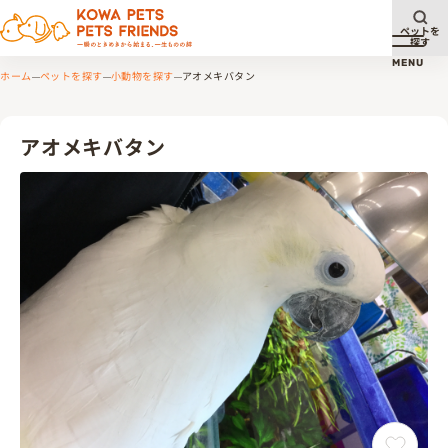
ペットを
探す
メニュ
MENU
ホーム
ペットを探す
小動物を探す
アオメキバタン
アオメキバタン