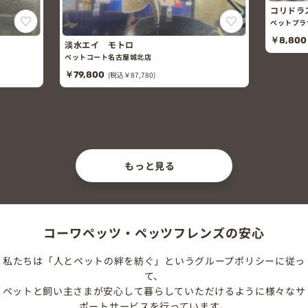
コリドラスビーコンコロール
ペットプラザ一宮今伊勢店
￥8,800
(税込￥9,680)
店
0)
もっと見る
コーワペッツ・ペッツフレンズの安心
私たちは「人とペットの絆を紡ぐ」というグループポリシーに従っ
て、
ペットと飼い主さまが安心して暮らしていただけるように様々なサ
ポートサービスを行っています。