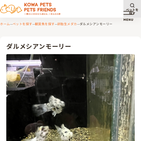
ペットを
探す
メニュ
MENU
ホーム
ペットを探す
観賞魚を探す
卵胎生メダカ
ダルメシアンモーリー
ダルメシアンモーリー