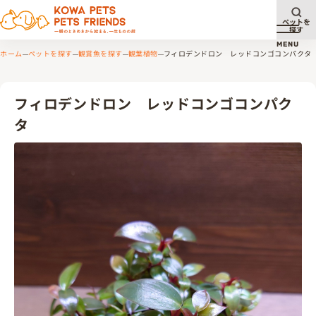
ペットを
探す
メニュ
MENU
ホーム
ペットを探す
観賞魚を探す
観葉植物
フィロデンドロン レッドコンゴコンパクタ
フィロデンドロン レッドコンゴコンパク
タ