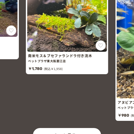
南米モス＆ブセファランドラ付き流木
ペットプラザ東大阪菱江店
￥1,780
(税込￥1,958)
アヌビア
ペットプラ
￥980
(