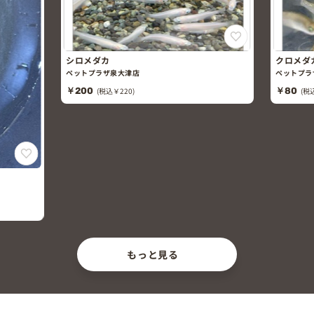
シロメダカ
クロメダ
ペットプラザ泉大津店
ペットプラ
￥200
(税込￥220)
￥80
(税
もっと見る