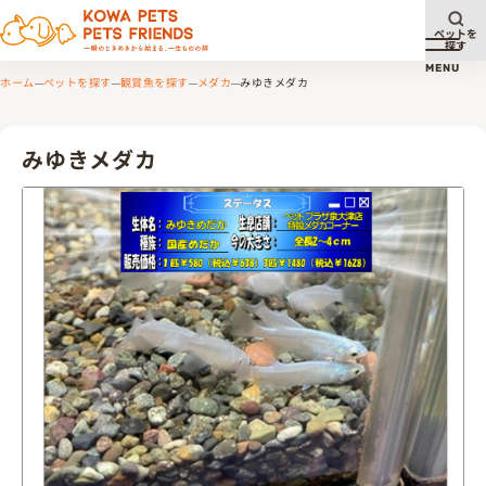
ペットを
探す
メニュ
MENU
ホーム
ペットを探す
観賞魚を探す
メダカ
みゆきメダカ
みゆきメダカ