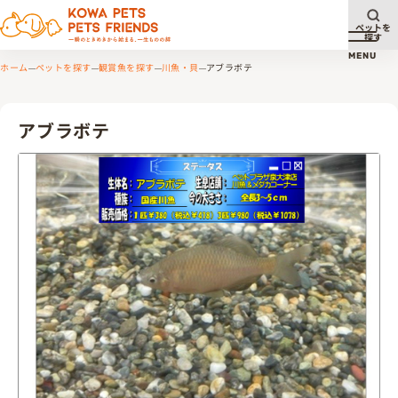
ペットを
探す
メニュ
MENU
ホーム
ペットを探す
観賞魚を探す
川魚・貝
アブラボテ
アブラボテ