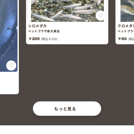
シロメダカ
クロメダ
ペットプラザ泉大津店
ペットプラ
￥200
(税込￥220)
￥80
(税
もっと見る