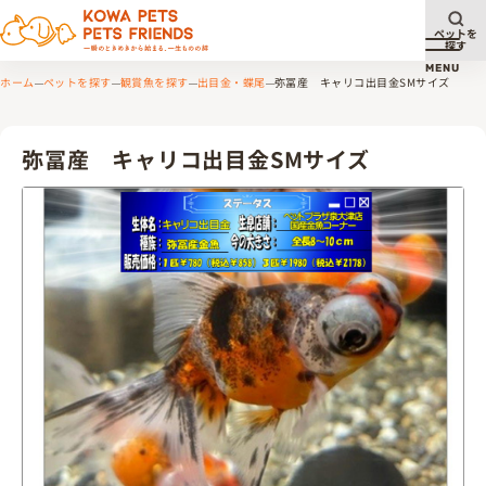
ペットを
探す
メニュ
MENU
ホーム
ペットを探す
観賞魚を探す
出目金・蝶尾
弥冨産 キャリコ出目金SMサイズ
弥冨産 キャリコ出目金SMサイズ