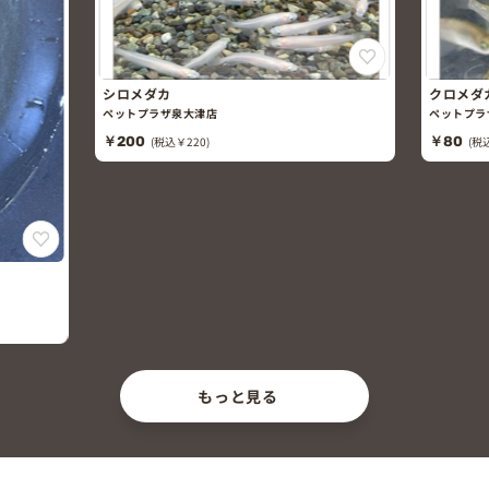
シロメダカ
クロメダ
ペットプラザ泉大津店
ペットプラ
￥200
(税込￥220)
￥80
(税
もっと見る