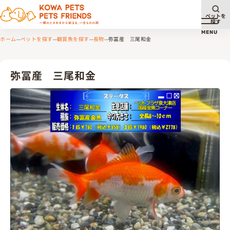
ペットを
探す
メニュ
MENU
ホーム
ペットを探す
観賞魚を探す
長物
弥冨産 三尾和金
弥冨産 三尾和金