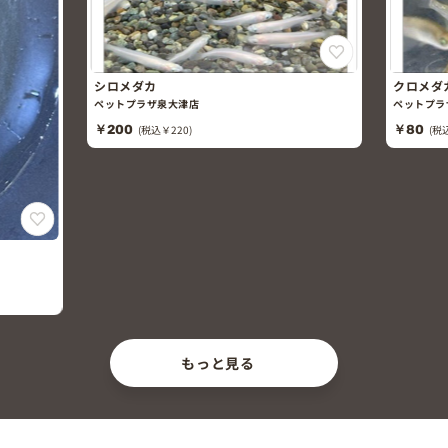
シロメダカ
クロメダ
ペットプラザ泉大津店
ペットプラ
￥200
(税込￥220)
￥80
(税
もっと見る