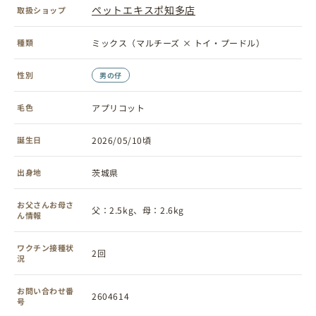
ペットエキスポ知多店
取扱ショップ
種類
ミックス（マルチーズ × トイ・プードル）
性別
男の仔
毛色
アプリコット
誕生日
2026/05/10頃
出身地
茨城県
お父さんお母さ
父：2.5kg、母：2.6kg
ん情報
ワクチン接種状
2回
況
お問い合わせ番
2604614
号