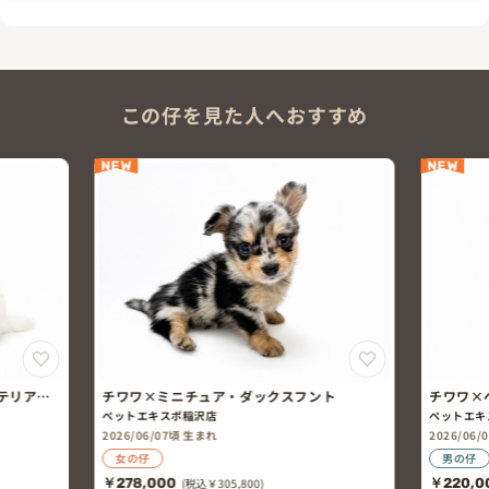
この仔を見た人へおすすめ
NEW
NEW
テリア×
チワワ×ミニチュア・ダックスフント
チワワ×
ペットエキスポ稲沢店
ペットエキ
2026/06/07頃 生まれ
2026/06
女の仔
男の仔
￥278,000
(税込￥305,800)
￥220,0