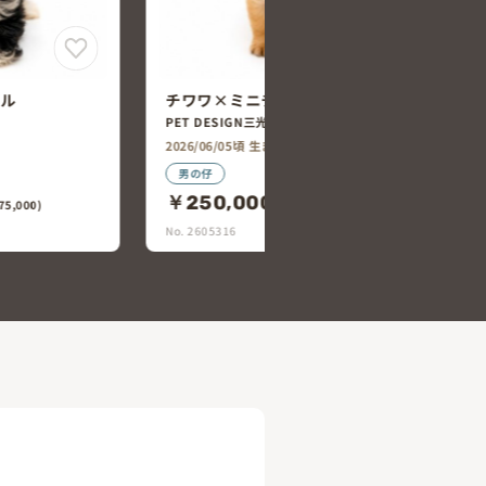
・ダックスフン
ミニチュア・ダックスフント×チワ
ワ
PET DESIGN三光店
2026/06/06頃 生まれ
女の仔
￥250,000
5,000)
(税込￥275,000)
No. 2605312