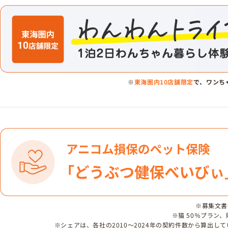
※
東海圏内10店舗限定
で、ワンち
※募集文書番号
※猫 50％プラン
※シェアは、各社の2010～2024年の契約件数から算出