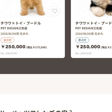
チワワ×トイ・プードル
チワワ×ミニチュア
ト
PET DESIGN三光店
PET DESIGN三光店
2026/06/06頃 生まれ
2026/06/05頃 生まれ
男の仔
男の仔
￥250,000
￥250,000
(税込￥275,000)
(税込￥27
No. 2605326
No. 2605316