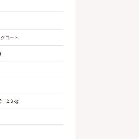
ングコート
頃
：2.3kg