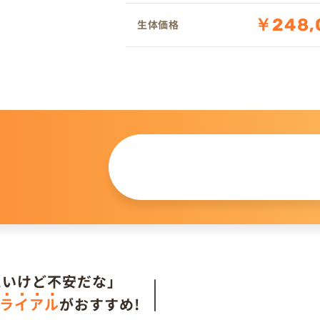
￥248,
生体価格
この仔について
問い合わせる
。
たいけど不安だな」
ライアル
がおすすめ!