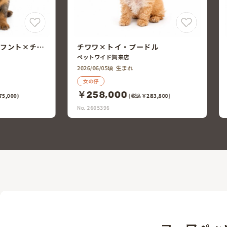
ル
チワワ×トイ・プードル
PET DESIGN三光店
2026/06/06頃 生まれ
女の仔
￥250,000
3,800)
(税込￥275,000)
No. 2605336