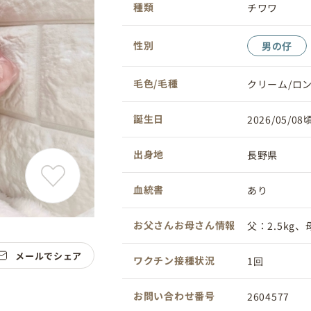
種類
チワワ
性別
男の仔
毛色/毛種
クリーム/ロ
誕生日
2026/05/08
出身地
長野県
血統書
あり
お父さんお母さん情報
父：2.5kg、母
メールでシェア
ワクチン接種状況
1回
お問い合わせ番号
2604577