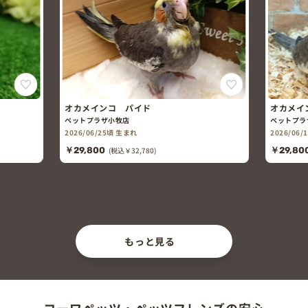
オカメインコ ノーマル
レ
ペットプラザ一宮今伊勢店
ペッ
2026/06/15頃 生まれ
202
￥29,800
(税込￥32,780)
￥1
もっと見る