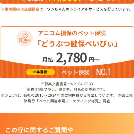
※
東海圏内10店舗限定
で、ワンちゃんのトライアルサービスを行っています。
※募集文書番号 : W2104-0033
※猫 50％プラン、賠責無、月払の保険料です。
※シェアは、各社の2010～2024年の契約件数から算出しています。 ㈱富士経
済発行「ペット関連市場マーケティング総覧」調査
この仔に関するご質問や