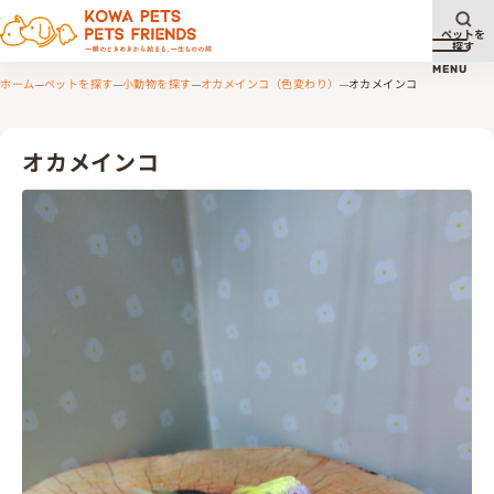
ペットを
探す
メニュ
MENU
ホーム
ペットを探す
小動物を探す
オカメインコ（色変わり）
オカメインコ
オカメインコ