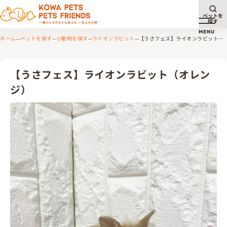
ペットを
探す
メニュ
MENU
ホーム
ペットを探す
小動物を探す
ライオンラビット
【うさフェス】ライオンラビット
（オレンジ）
【うさフェス】ライオンラビット（オレン
ジ）