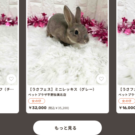
フ（チン
【うさフェス】ミニレッキス（グレー）
【うさフ
チラ）
ペットプラザ平野加美北店
ペットプラ
女の仔
女の仔
￥32,000
(税込￥35,200)
￥16,00
もっと見る