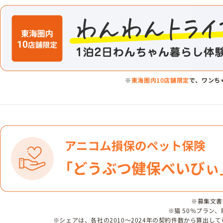
※
東海圏内10店舗限定
で、ワンち
※募集文書番号
※猫 50％プラン
※シェアは、各社の2010～2024年の契約件数から算出