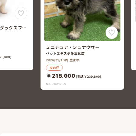
ミニチュア・シュナウザー
ペットコート瑞穂店
2026/04/19頃 生まれ
ウザー
男の仔
￥180,000
(税込￥198,000)
No. 2604141
39,800)