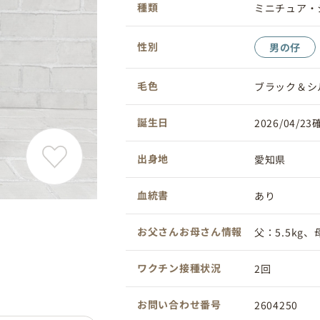
種類
ミニチュア・
性別
男の仔
毛色
ブラック＆シ
誕生日
2026/04/2
出身地
愛知県
血統書
あり
お父さんお母さん情報
父：5.5kg、母
ワクチン接種状況
2回
お問い合わせ番号
2604250