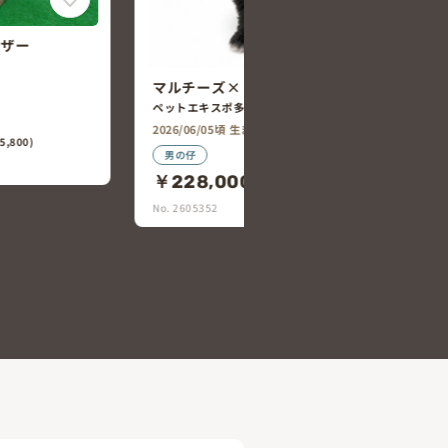
プードル
チワワ×ミニチュア・ダックスフン
ト
ペットエキスポ多治見店
2026/06/04頃 生まれ
女の仔
￥238,000
50,800)
(税込￥261,800)
No. 2605349