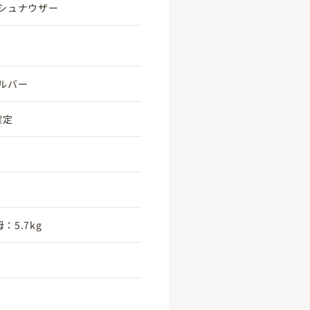
シュナウザー
ルバー
3確定
：5.7kg