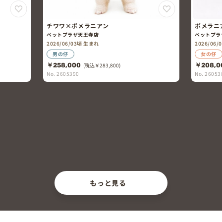
チワワ×ポメラニアン
ポメラニ
ペットプラザ天王寺店
ペットプラ
2026/06/03頃 生まれ
2026/06
男の仔
女の仔
￥258,000
(税込￥283,800)
￥208,0
No. 2605390
No. 26053
もっと見る