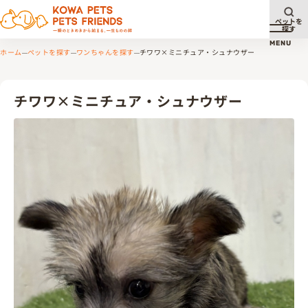
ペットを
探す
メニュ
MENU
ホーム
ペットを探す
ワンちゃんを探す
チワワ×ミニチュア・シュナウザー
チワワ×ミニチュア・シュナウザー