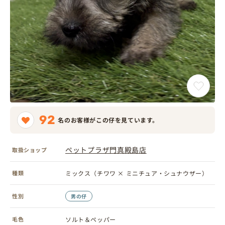
92
名のお客様がこの仔を見ています。
ペットプラザ門真殿島店
取扱ショップ
種類
ミックス（チワワ × ミニチュア・シュナウザー）
性別
男の仔
毛色
ソルト＆ペッパー