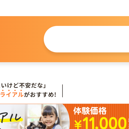
この仔について
問い合わせる
。
たいけど不安だな」
ライアル
がおすすめ!