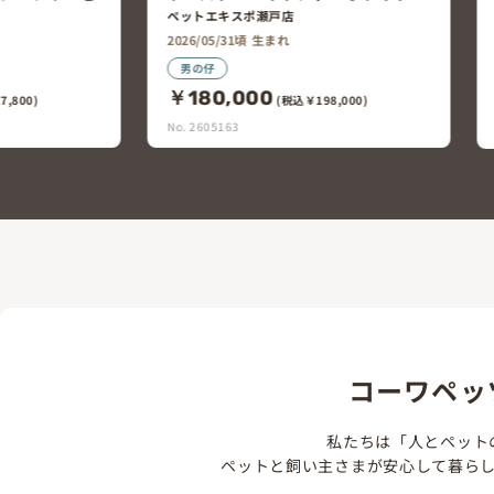
ドル
ト
ペットエキスポ豊橋汐田橋店
2026/05/28頃 生まれ
女の仔
￥218,000
98,000)
(税込￥239,800)
No. 2605154
コーワペッ
私たちは「人とペット
ペットと飼い主さまが安心して暮ら