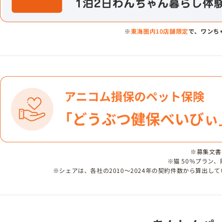
※
東海圏内10店舗限定
で、ワンち
※募集文書番号
※猫 50％プラン
※シェアは、各社の2010～2024年の契約件数から算出