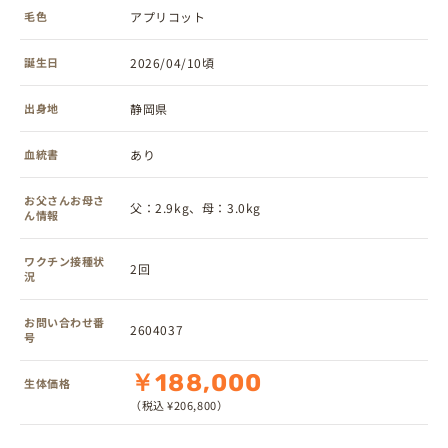
毛色
アプリコット
誕生日
2026/04/10頃
出身地
静岡県
血統書
あり
お父さんお母さ
父：2.9kg、母：3.0kg
ん情報
ワクチン接種状
2回
況
お問い合わせ番
2604037
号
￥188,000
生体価格
（税込 ¥206,800）