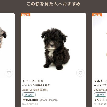
この仔を見た人へおすすめ
NEW
ードル
マルチーズ×トイ・プードル
ザ鎌倉大船店
ペットプラザ鎌倉大船店
29頃 生まれ
2026/05/26頃 生まれ
男の仔
0
(税込￥173,800)
￥158,000
(税込￥173,800)
8
No. 2605176