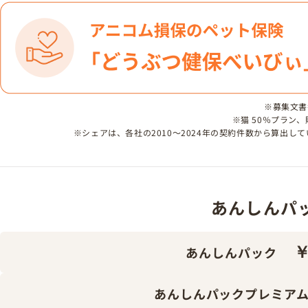
※募集文書番号
※猫 50％プラン
※シェアは、各社の2010～2024年の契約件数から算出
あんしんパック 
￥
あんしんパック
あんしんパックプレミア