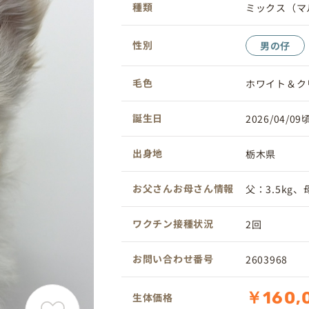
種類
ミックス（マ
性別
男の仔
毛色
ホワイト＆ク
誕生日
2026/04/09
出身地
栃木県
お父さんお母さん情報
父：3.5kg、母
ワクチン接種状況
2回
お問い合わせ番号
2603968
￥160,
生体価格