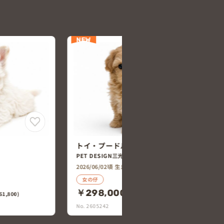
NEW
チワワ×トイ・プードル
ルチーズ
ペッツランド明野店
2026/05/25頃 生まれ
男の仔
￥238,000
(税込￥261,800)
27,800)
No. 2605217