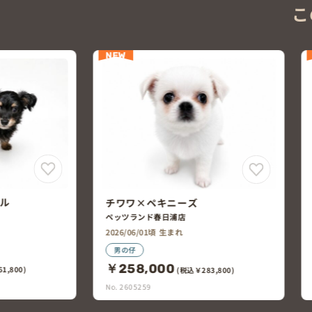
こ
NEW
マルチーズ×トイ・プードル
ペットワイド鶴岡店
2026/05/31頃 生まれ
女の仔
￥238,000
3,800)
(税込￥261,800)
No. 2605248