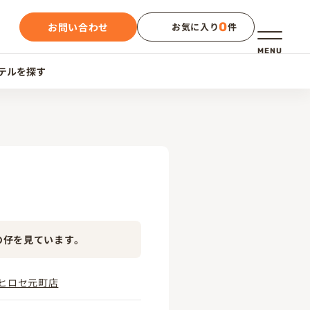
0
お問い合わせ
お気に入り
件
メニュー
MENU
テルを探す
の仔を見ています。
ヒロセ元町店