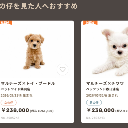
の仔を見た人へおすすめ
NEW
NEW
マルチーズ×チワワ
トイ・プードル×マ
ペッツランド春日浦店
PET DESIGN三光店
2026/05/31頃 生まれ
2026/06/02頃 生まれ
男の仔
女の仔
￥238,000
￥298,000
(税込￥261,800)
(税込￥3
No. 2605243
No. 2605242