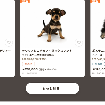
NEW
NEW
テリア×
ポメラニ
チワワ×ミニチュア・ダックスフント
ペットコー
ペットエキスポ豊橋汐田橋店
2026/05
2026/05/28頃 生まれ
男の仔
女の仔
￥198,0
￥218,000
(税込￥239,800)
No. 26051
No. 2605154
もっと見る