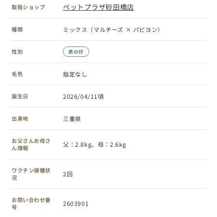
ペットプラザ砂田橋店
取扱ショップ
種類
ミックス（マルチーズ × パピヨン）
性別
男の仔
毛色
指定なし
誕生日
2026/04/11頃
出身地
三重県
お父さんお母さ
父：2.8kg、母：2.6kg
ん情報
ワクチン接種状
2回
況
お問い合わせ番
2603901
号