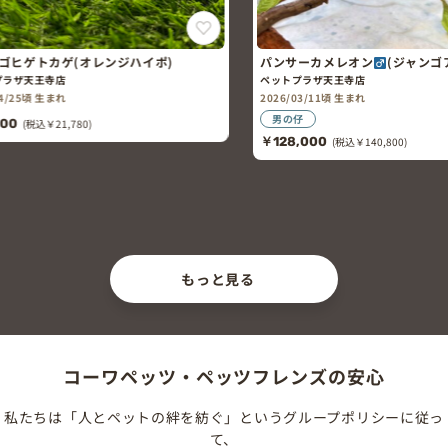
)
パンサーカメレオン
(ジャンゴア)ｃｂ
ペットプラザ天王寺店
2026/03/11頃 生まれ
男の仔
￥128,000
(税込￥140,800)
ガーゴイ
ペットプラ
2026/06
￥39,80
もっと見る
コーワペッツ・ペッツフレンズの安心
私たちは「人とペットの絆を紡ぐ」というグループポリシーに従っ
て、