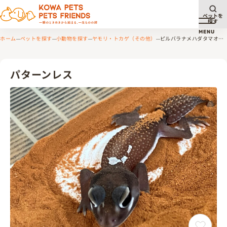
ペットを
探す
メニュ
MENU
ホーム
ペットを探す
小動物を探す
ヤモリ・トカゲ（その他）
ピルバラナメハダタマオヤ
モリ パターンレス
パターンレス