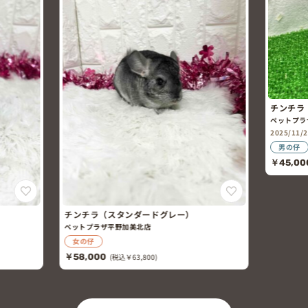
チンチラ
ペットプラ
2025/11
男の仔
￥45,00
チンチラ（スタンダードグレー）
ペットプラザ平野加美北店
女の仔
￥58,000
(税込￥63,800)