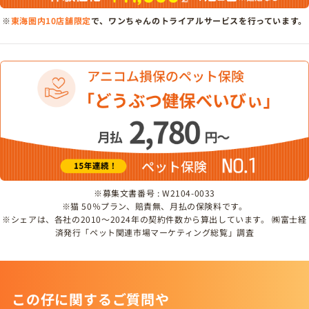
※
東海圏内10店舗限定
で、ワンちゃんのトライアルサービスを行っています。
※募集文書番号 : W2104-0033
※猫 50％プラン、賠責無、月払の保険料です。
※シェアは、各社の2010～2024年の契約件数から算出しています。 ㈱富士経
済発行「ペット関連市場マーケティング総覧」調査
この仔に関するご質問や