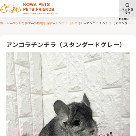
ペットを
探す
メニュ
MENU
ホーム
ペットを探す
小動物を探す
チンチラ（その他）
アンゴラチンチラ（スタンダード
グレー）
アンゴラチンチラ（スタンダードグレー）