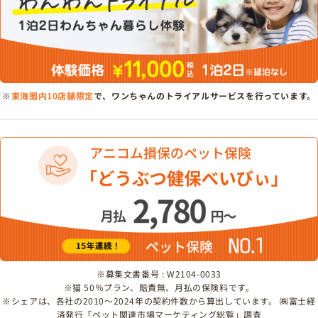
※
東海圏内10店舗限定
で、ワンちゃんのトライアルサービスを行っています。
※募集文書番号 : W2104-0033
※猫 50％プラン、賠責無、月払の保険料です。
※シェアは、各社の2010～2024年の契約件数から算出しています。 ㈱富士経
済発行「ペット関連市場マーケティング総覧」調査