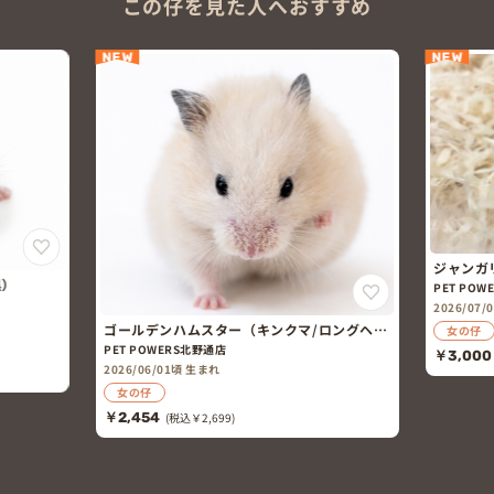
この仔を見た人へおすすめ
NEW
NEW
ジャンガ
黒）
PET POW
2026/07
ゴールデンハムスター（キンクマ/ロングヘ
女の仔
アー）
PET POWERS北野通店
￥3,000
2026/06/01頃 生まれ
女の仔
￥2,454
(税込￥2,699)