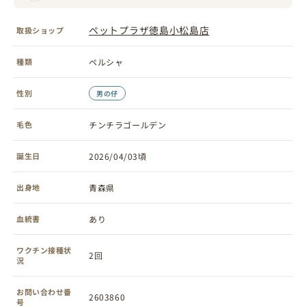
ペットプラザ徳島小松島店
取扱ショップ
種類
ペルシャ
性別
男の仔
毛色
チンチラゴールデン
誕生日
2026/04/03頃
出身地
青森県
血統書
あり
ワクチン接種状
2回
況
お問い合わせ番
2603860
号