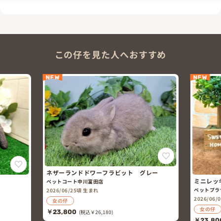
この仔を見た人へおすすめ
NEW
NEW
ネザーランドドワーフラビット グレー
ミニレッ
ペットコート中川富田店
ペットプラ
2026/06/25頃 生まれ
2026/06
女の仔
女の仔
￥23,800
(税込￥26,180)
￥23,80