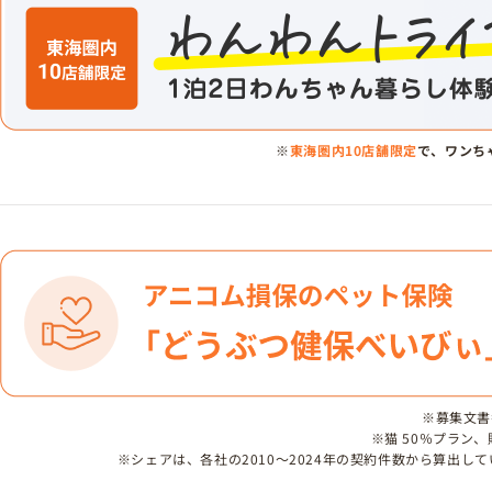
※
東海圏内10店舗限定
で、ワンち
※募集文書番号
※猫 50％プラン
※シェアは、各社の2010～2024年の契約件数から算出