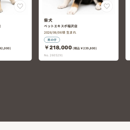
柴犬
店
ペットエキスポ稲沢店
2026/06/06頃 生まれ
男の仔
￥218,000
2,000)
(税込￥239,800)
No. 2605291