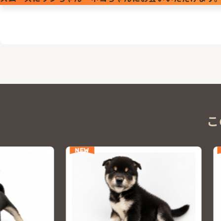
こ
NEW