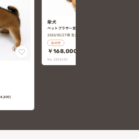
柴犬
ペットプラザ一宮今伊勢店
2026/05/27頃 生まれ
女の仔
￥168,000
(税込￥184,800)
No. 2605103
4,800)