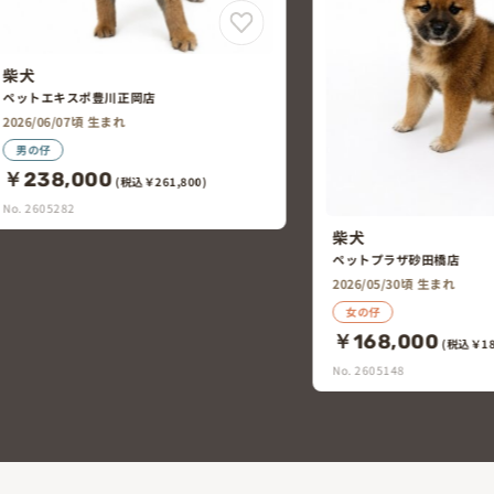
柴犬
ペットエキスポ豊川正岡店
2026/06/07頃 生まれ
男の仔
￥238,000
(税込￥261,800)
No. 2605282
柴犬
ペットプラザ砂田橋店
2026/05/30頃 生まれ
女の仔
￥168,000
(税込￥18
No. 2605148