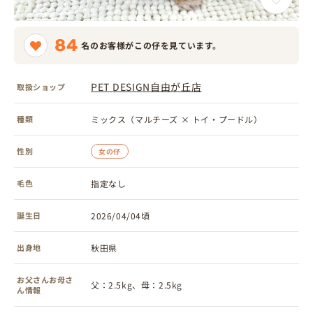
84
名のお客様がこの仔を見ています。
PET DESIGN自由が丘店
取扱ショップ
種類
ミックス（マルチーズ × トイ・プードル）
性別
女の仔
毛色
指定なし
誕生日
2026/04/04頃
出身地
秋田県
お父さんお母さ
父：2.5kg、母：2.5kg
ん情報