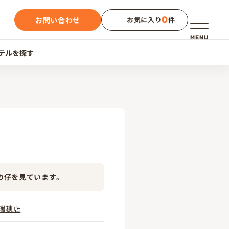
0
お問い合わせ
お気に入り
件
メニュー
MENU
テルを探す
の仔を見ています。
瑞穂店