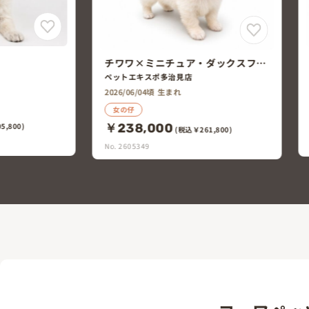
チワワ×トイ・プードル
ダックスフン
ペットエキスポ多治見店
2026/05/29頃 生まれ
女の仔
￥198,000
(税込￥217,800)
1,800)
No. 2605145