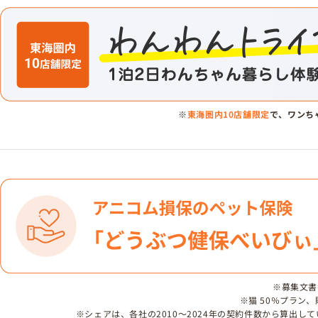
※
東海圏内10店舗限定
で、ワンち
※募集文書番号
※猫 50％プラン
※シェアは、各社の2010～2024年の契約件数から算出