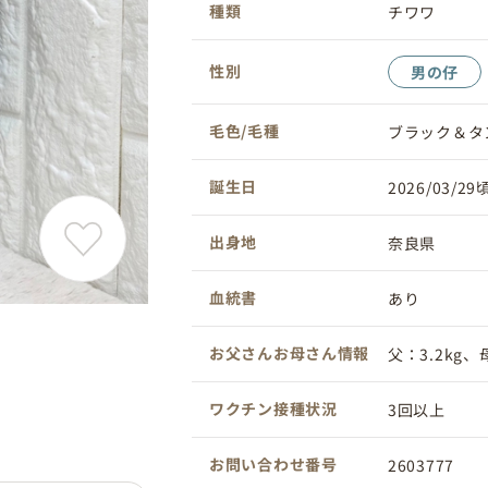
種類
チワワ
性別
男の仔
毛色/毛種
ブラック＆タ
誕生日
2026/03/29
出身地
奈良県
血統書
あり
お父さんお母さん情報
父：3.2kg、母
ワクチン接種状況
3回以上
お問い合わせ番号
2603777