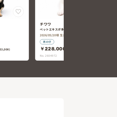
チワワ
ペットコート岐南店
2026/05/22頃 生まれ
女の仔
￥278,000
(税込￥305,800)
0,800)
No. 2604931