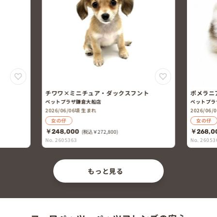
チワワ×ミニチュア・ダックスフント
ポメラニ
ペットプラザ鎌倉大船店
ペットプラ
2026/06/06頃 生まれ
2026/06
女の仔
女の仔
￥248,000
(税込￥272,800)
￥268,0
No. 2605363
No. 26053
もっと見る