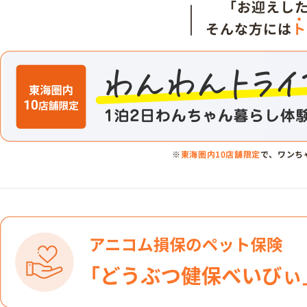
「お迎えし
そんな方には
ト
※
東海圏内10店舗限定
で、ワンち