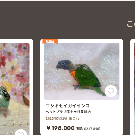
こ
店
7,800)