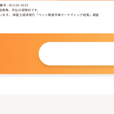
 : W2104-0033
、賠責無、月払の保険料です。
しています。 ㈱富士経済発行「ペット関連市場マーケティング総覧」調査
この仔について
問い合わせる
。