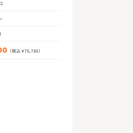
コ
ン
頃
00
（税込 ¥76,780）