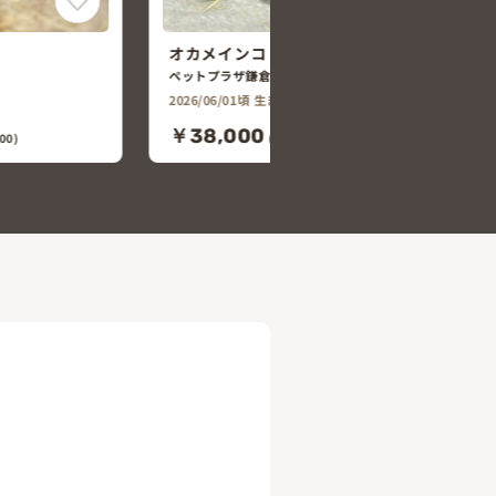
セキセイインコ
ペットプラザ鎌倉大船店
00)