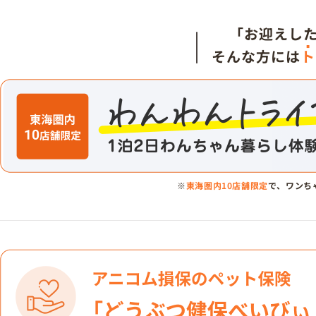
「お迎えし
そんな方には
ト
※
東海圏内10店舗限定
で、ワンち