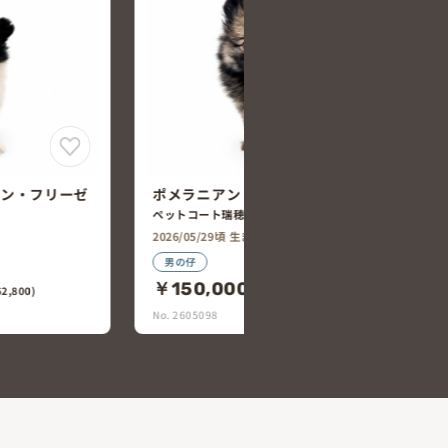
ポメラニアン×トイ・
ポメラニアン
ペットコート岐南店
ペットコート瑞穂店
2026/05/22頃 生まれ
2026/05/29頃 生まれ
女の仔
男の仔
￥200,000
￥150,000
(税込￥22
(税込￥165,000)
No. 2604979
No. 2605098