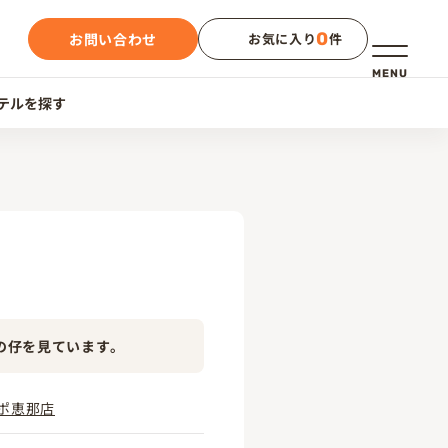
0
お問い合わせ
お気に入り
件
メニュー
MENU
テルを探す
の仔を見ています。
ポ恵那店