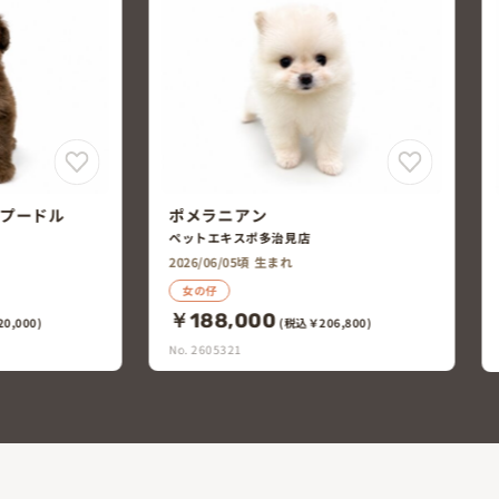
ポメラニアン
ポメラニアン×日本ス
ペットエキスポ多治見店
ペットエキスポ多治見店
2026/06/05頃 生まれ
2026/05/27頃 生まれ
女の仔
男の仔
￥188,000
￥168,000
(税込￥206,800)
(税込￥184
No. 2605321
No. 2605170