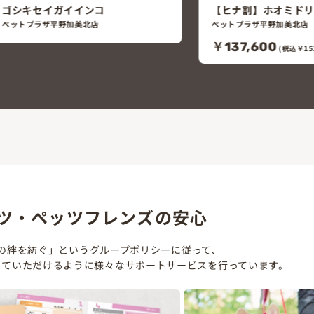
【ヒナ割】ホオミドリウロコインコ
コザクラインコ（ブ
（ミント）
ペットプラザ平野加美北店
ペットプラザ平野加美北店
￥137,600
￥17,000
(税込￥151,360)
(税込￥18,70
ツ・ペッツフレンズの安心
の絆を紡ぐ」というグループポリシーに従って、
していただけるように様々なサポートサービスを行っています。