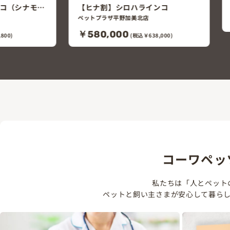
ンコ
ゴシキセイガイインコ
ペットプラザ平野加美北店
8,000)
コーワペッ
私たちは「人とペット
ペットと飼い主さまが安心して暮ら