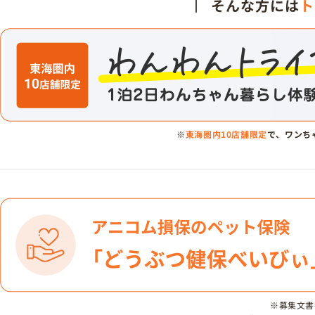
そんな方には
ト
※
東海圏内10店舗限定
で、ワンち
※募集文書番号