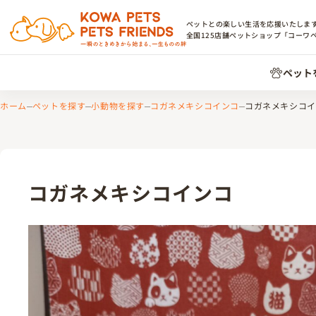
ペットとの楽しい生活を応援いたしま
全国
125
店舗ペットショップ「コーワ
ペット
ホーム
ペットを探す
小動物を探す
コガネメキシコインコ
コガネメキシコイ
コガネメキシコインコ