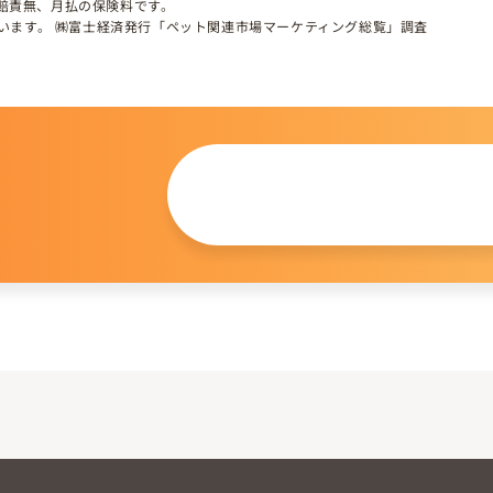
、賠責無、月払の保険料です。
しています。 ㈱富士経済発行「ペット関連市場マーケティング総覧」調査
この仔について
問い合わせる
。