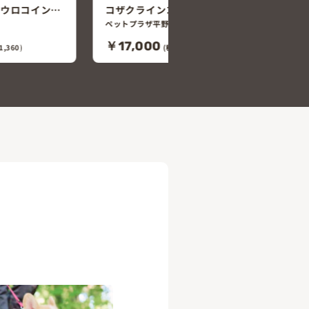
ルー）
ホオミドリウロコインコ（シナモ
ン）
ペットプラザ平野加美北店
￥98,000
0)
(税込￥107,800)