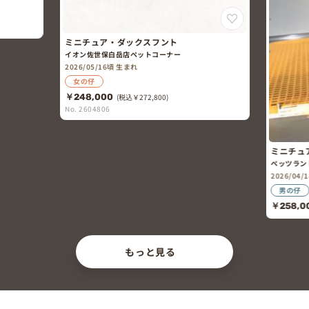
ミニチュア・ダックスフント
イオン佐世保白岳店ペットコーナー
2026/05/16頃 生まれ
女の仔
￥248,000
(税込￥272,800)
No. 2604806
ミニチュ
ペッツラン
2026/04
男の仔
￥258,0
もっと見る