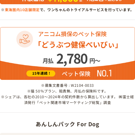
※
東海圏内10店舗限定
で、ワンちゃんのトライアルサービスを行っています。
※募集文書番号 : W2104-0033
※猫 50％プラン、賠責無、月払の保険料です。
※シェアは、各社の2010～2024年の契約件数から算出しています。 ㈱富士経
済発行「ペット関連市場マーケティング総覧」調査
あんしんパック For Dog