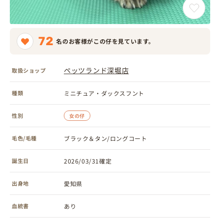
72
名のお客様がこの仔を見ています。
ペッツランド深堀店
取扱ショップ
種類
ミニチュア・ダックスフント
性別
女の仔
毛色/毛種
ブラック＆タン/ロングコート
誕生日
2026/03/31確定
出身地
愛知県
血統書
あり