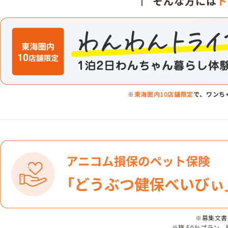
そんな方には
ト
※
東海圏内10店舗限定
で、ワンち
※募集文書番号
※猫 50％プラン