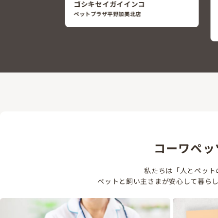
【ヒナ割】ホオミドリウロコインコ
（ミント）
ペットプラザ平野加美北店
￥137,600
(税込￥151,360)
コーワペッ
私たちは「人とペット
ペットと飼い主さまが安心して暮ら