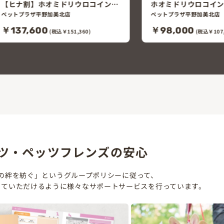
ホオミドリウロコインコ（シナモ
ホオミドリウロコイ
ン）
ル）
ペットプラザ平野加美北店
ペットプラザ平野加美北店
￥98,000
￥69,800
(税込￥107,800)
(税込￥76,7
ツ・ペッツフレンズの安心
の絆を紡ぐ」というグループポリシーに従って、
していただけるように様々なサポートサービスを行っています。