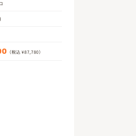
コ
頃
00
（税込 ¥87,780）