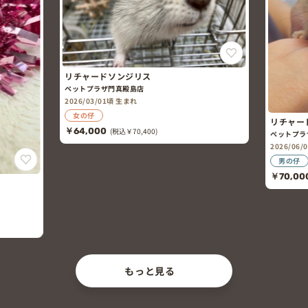
リチャードソンジリス
ペットプラザ門真殿島店
2026/03/01頃 生まれ
女の仔
リチャー
￥64,000
(税込￥70,400)
ペットプラ
2026/06
男の仔
￥70,00
もっと見る