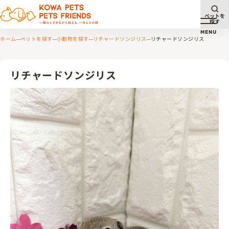
ペットを
探す
メニュ
MENU
ホーム
ペットを探す
小動物を探す
リチャードソンジリス
リチャードソンジリス
リチャードソンジリス