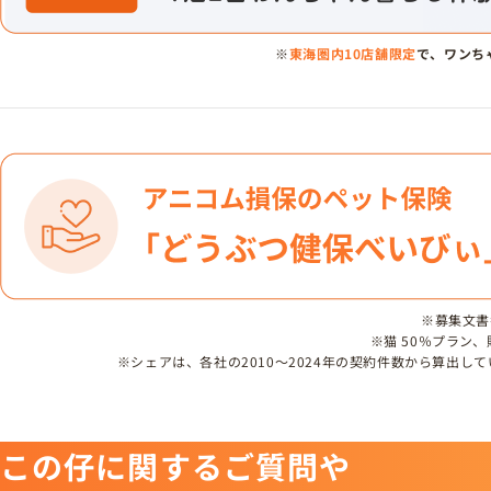
※
東海圏内10店舗限定
で、ワンち
※募集文書番号
※猫 50％プラン
※シェアは、各社の2010～2024年の契約件数から算出
この仔に関するご質問や