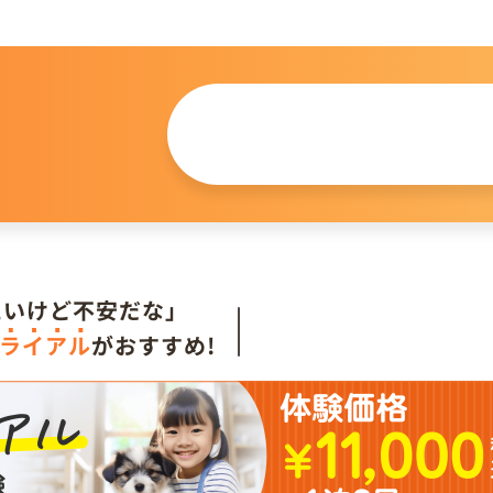
この仔について
問い合わせる
。
たいけど不安だな」
ライアル
がおすすめ!