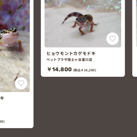
キ
ヒョウモントカゲモドキ
店
ペットプラザ保土ヶ谷星川店
￥29,800
80)
(税込￥32,780)